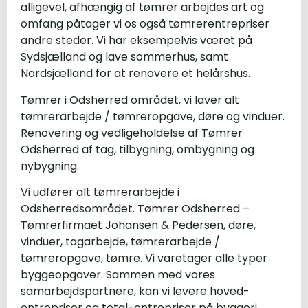
alligevel, afhængig af tømrer arbejdes art og
omfang påtager vi os også tømrerentrepriser
andre steder. Vi har eksempelvis været på
Sydsjælland og lave sommerhus, samt
Nordsjælland for at renovere et helårshus.
Tømrer i Odsherred området, vi laver alt
tømrerarbejde / tømreropgave, døre og vinduer.
Renovering og vedligeholdelse af Tømrer
Odsherred af tag, tilbygning, ombygning og
nybygning.
Vi udfører alt tømrerarbejde i
Odsherredsområdet. Tømrer Odsherred –
Tømrerfirmaet Johansen & Pedersen, døre,
vinduer, tagarbejde, tømrerarbejde /
tømreropgave, tømre. Vi varetager alle typer
byggeopgaver. Sammen med vores
samarbejdspartnere, kan vi levere hoved-
entrepriser og total-entrepriser på byggeri.