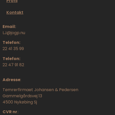
Profil
Kontakt
Email:
LJ@jogp.nu
Telefon:
22 41 35 99
Telefon:
22 47 91 82
Adresse
:
Tømrerfirmaet Johansen & Pedersen
Gammelgårdsvej 13
4500 Nykøbing Sj
CVR nr
.: