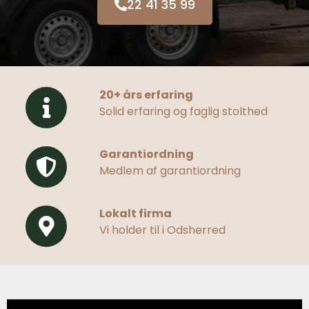
22 41 35 99
20+ års erfaring
Solid erfaring og faglig stolthed
Garantiordning
Medlem af garantiordning
Lokalt firma
Vi holder til i Odsherred