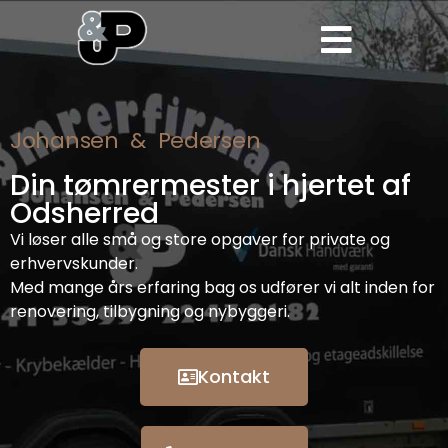
Johansen & Pedersen
Din tømrermester i hjertet af
Odsherred
Vi løser alle små og store opgaver for private og
erhvervskunder.
Med mange års erfaring bag os udfører vi alt inden for
renovering, tilbygning og nybyggeri.
Kontakt