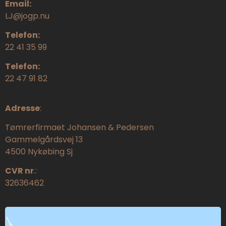
Email:
LJ@jogp.nu
Telefon:
22 41 35 99
Telefon:
22 47 91 82
Adresse
:
Tømrerfirmaet Johansen & Pedersen
Gammelgårdsvej 13
4500 Nykøbing Sj
CVR nr
.:
32636462